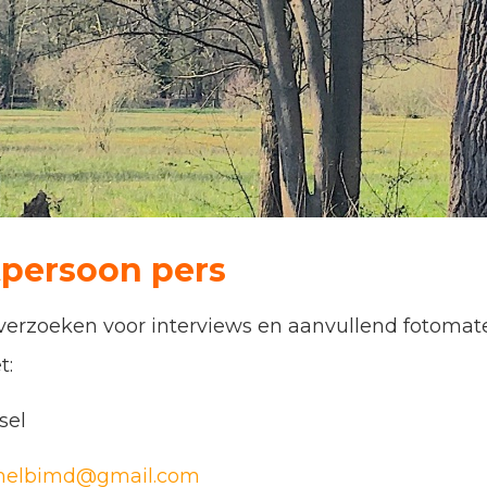
tpersoon pers
 verzoeken voor interviews en aanvullend fotomat
t:
sel
elbimd@gmail.com