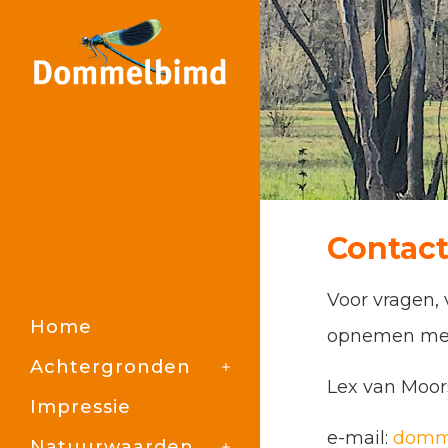
Contac
Voor vragen,
Home
opnemen me
Achtergronden
Lex van Moor
Impressie
e-mail:
domm
Natuurwaarden